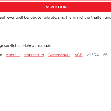
INSPEKTION
zeit, eventuell benötigte Teile etc. sind hierin nicht enthalten u
 gesetzlichen Mehrwertsteuer.
ne
-
Kontakt
-
Impressum
-
Datenschutz
-
AGB
-
v.1.6.7.0
-
56