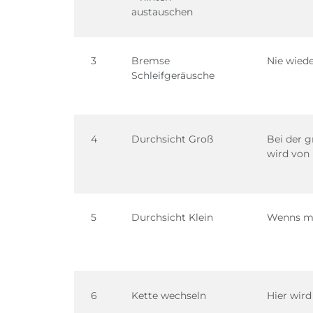
austauschen
3
Bremse
Nie wiede
Schleifgeräusche
4
Durchsicht Groß
Bei der g
wird von
5
Durchsicht Klein
Wenns mal
6
Kette wechseln
Hier wird